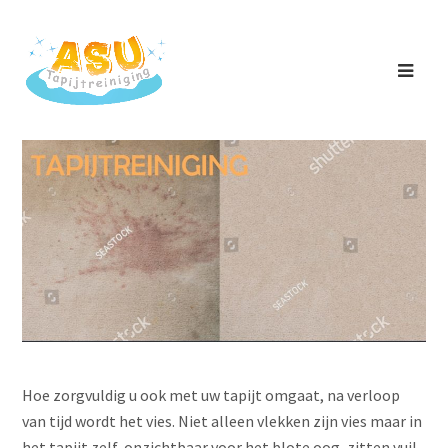
Ope
Mobi
Men
Hoe zorgvuldig u ook met uw tapijt omgaat, na verloop
van tijd wordt het vies. Niet alleen vlekken zijn vies maar in
het tapijt zelf, onzichtbaar voor het blote oog, zitten vuil