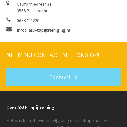
Californiëdreef 31
3565 BJ Utrecht
0633779220
info@asu-tapijtreiniging.nl
NEEM NU
CONTACT
MET ONS OP!
Contact!
Over ASU-Tapijtreining
Met ons bedrijf leveren wij graag een bijdrage aan een